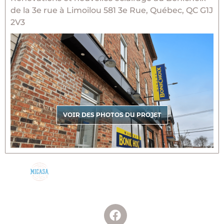
de la 3e rue à Limoilou 581 3e Rue, Québec, QC G1J
2V3
VOIR DES PHOTOS DU PROJET
SUIVEZ-NOUS
CONSTRUIRE
SUR FACEBOOK!
AVEC VOUS,
POUR VOUS.