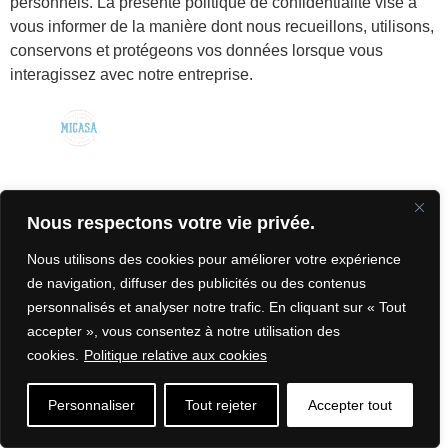
personnels. La présente politique de confidentialité vise à
vous informer de la manière dont nous recueillons, utilisons,
conservons et protégeons vos données lorsque vous
interagissez avec notre entreprise.
SUIVEZ-NOUS
CONSTRUIRE
SUR FACEBOOK!
AVEC VOUS,
POUR VOUS.
Nous respectons votre vie privée.
POLITIQUE DE
Nous utilisons des cookies pour améliorer votre expérience
CONFIDENTIALITÉ
PROPULSÉ PAR
MIITEMS
DES DONNÉES
de navigation, diffuser des publicités ou des contenus
TOUS DROITS
CONTACT
personnalisés et analyser notre trafic. En cliquant sur « Tout
RÉSERVÉS – 2026
accepter », vous consentez à notre utilisation des
RBQ : 5625 6712
cookies.
Politique relative aux cookies
Personnaliser
Tout rejeter
Accepter tout