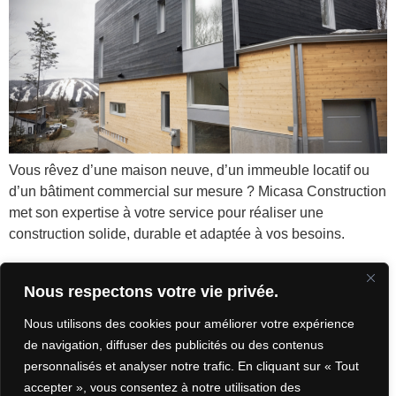
Vous rêvez d’une maison neuve, d’un immeuble locatif ou
d’un bâtiment commercial sur mesure ? Micasa Construction
met son expertise à votre service pour réaliser une
construction solide, durable et adaptée à vos besoins.
Nous respectons votre vie privée.
SUIVEZ-NOUS
CONSTRUIRE
SUR FACEBOOK!
Nous utilisons des cookies pour améliorer votre expérience
AVEC VOUS,
de navigation, diffuser des publicités ou des contenus
POUR VOUS.
personnalisés et analyser notre trafic. En cliquant sur « Tout
POLITIQUE DE
accepter », vous consentez à notre utilisation des