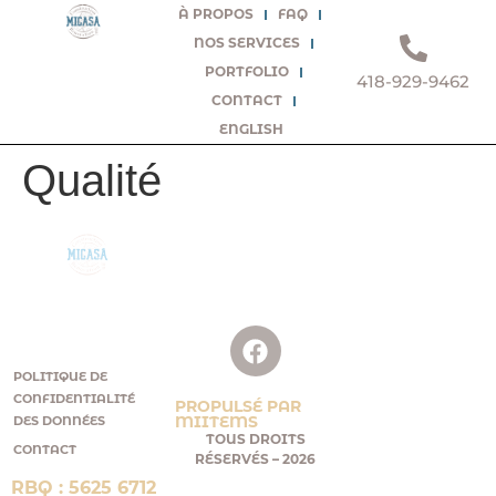
À PROPOS
FAQ
NOS SERVICES
PORTFOLIO
418-929-9462
CONTACT
ENGLISH
Qualité
SUIVEZ-NOUS
CONSTRUIRE
SUR FACEBOOK!
AVEC VOUS,
POUR VOUS.
POLITIQUE DE
CONFIDENTIALITÉ
PROPULSÉ PAR
MIITEMS
DES DONNÉES
TOUS DROITS
CONTACT
RÉSERVÉS – 2026
RBQ : 5625 6712