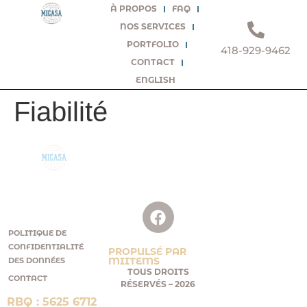
À PROPOS
FAQ
NOS SERVICES
PORTFOLIO
418-929-9462
CONTACT
ENGLISH
Fiabilité
SUIVEZ-NOUS
CONSTRUIRE
SUR FACEBOOK!
AVEC VOUS,
POUR VOUS.
POLITIQUE DE
CONFIDENTIALITÉ
PROPULSÉ PAR
MIITEMS
DES DONNÉES
TOUS DROITS
CONTACT
RÉSERVÉS – 2026
RBQ : 5625 6712