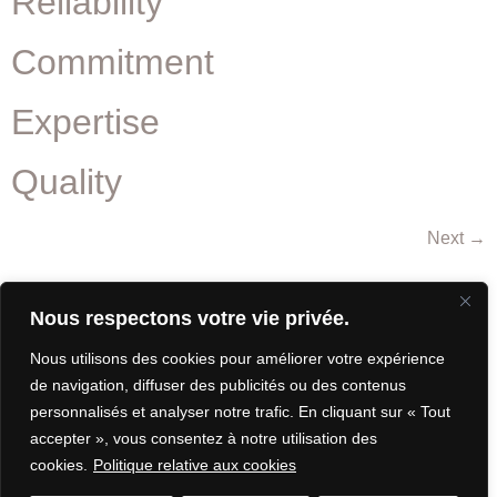
Reliability
Commitment
Expertise
Quality
Next
→
Nous respectons votre vie privée.
FOLLOW US ON
BUILDING
FACEBOOK!
Nous utilisons des cookies pour améliorer votre expérience
WITH YOU,
FOR YOU.
de navigation, diffuser des publicités ou des contenus
personnalisés et analyser notre trafic. En cliquant sur « Tout
POLITIQUE DE
accepter », vous consentez à notre utilisation des
CONFIDENTIALITÉ
POWERED BY
cookies.
Politique relative aux cookies
MIITEMS
DES DONNÉES
ALL RIGHTS